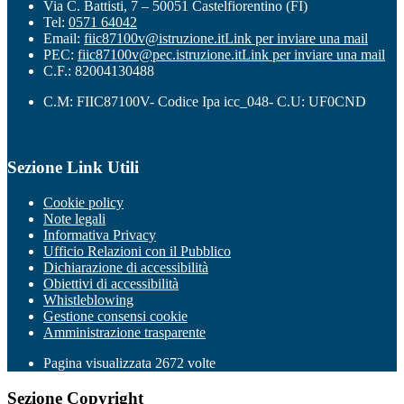
Via C. Battisti, 7 – 50051 Castelfiorentino (FI)
Tel:
0571 64042
Email:
fiic87100v@istruzione.it
Link per inviare una mail
PEC:
fiic87100v@pec.istruzione.it
Link per inviare una mail
C.F.: 82004130488
C.M: FIIC87100V- Codice Ipa icc_048- C.U: UF0CND
Sezione Link Utili
Cookie policy
Note legali
Informativa Privacy
Ufficio Relazioni con il Pubblico
Dichiarazione di accessibilità
Obiettivi di accessibilità
Whistleblowing
Gestione consensi cookie
Amministrazione trasparente
Pagina visualizzata
2672
volte
Sezione Copyright