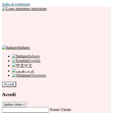
Salta al contenuto
Italiano
Italiano
English
中文
عربى
Shqiptare
Accedi
Accedi
button close
×
Nome Utente