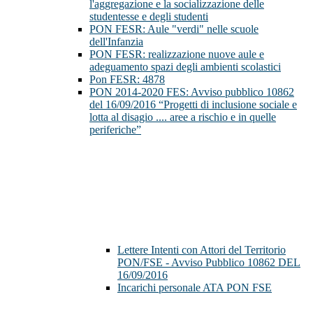
l'aggregazione e la socializzazione delle
studentesse e degli studenti
PON FESR: Aule "verdi" nelle scuole
dell'Infanzia
PON FESR: realizzazione nuove aule e
adeguamento spazi degli ambienti scolastici
Pon FESR: 4878
PON 2014-2020 FES: Avviso pubblico 10862
del 16/09/2016 “Progetti di inclusione sociale e
lotta al disagio .... aree a rischio e in quelle
periferiche”
Lettere Intenti con Attori del Territorio
PON/FSE - Avviso Pubblico 10862 DEL
16/09/2016
Incarichi personale ATA PON FSE