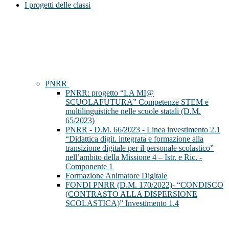
I progetti delle classi
PNRR
PNRR: progetto “LA MI@
SCUOLAFUTURA” Competenze STEM e
multilinguistiche nelle scuole statali (D.M.
65/2023)
PNRR - D.M. 66/2023 - Linea investimento 2.1
“Didattica digit. integrata e formazione alla
transizione digitale per il personale scolastico”
nell’ambito della Missione 4 – Istr. e Ric. -
Componente 1
Formazione Animatore Digitale
FONDI PNRR (D.M. 170/2022)- “CONDISCO
(CONTRASTO ALLA DISPERSIONE
SCOLASTICA)” Investimento 1.4