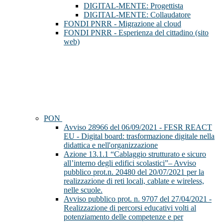
DIGITAL-MENTE: Progettista
DIGITAL-MENTE: Collaudatore
FONDI PNRR - Migrazione al cloud
FONDI PNRR - Esperienza del cittadino (sito
web)
PON
Avviso 28966 del 06/09/2021 - FESR REACT
EU - Digital board: trasformazione digitale nella
didattica e nell'organizzazione
Azione 13.1.1 “Cablaggio strutturato e sicuro
all’interno degli edifici scolastici”– Avviso
pubblico prot.n. 20480 del 20/07/2021 per la
realizzazione di reti locali, cablate e wireless,
nelle scuole.
Avviso pubblico prot. n. 9707 del 27/04/2021 -
Realizzazione di percorsi educativi volti al
potenziamento delle competenze e per