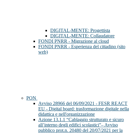
DIGITAL-MENTE: Progettista
DIGITAL-MENTE: Collaudatore
FONDI PNRR - Migrazione al cloud
FONDI PNRR - Esperienza del cittadino (sito
web)
PON
Avviso 28966 del 06/09/2021 - FESR REACT
EU - Digital board: trasformazione digitale nella
didattica e nell'organizzazione
Azione 13.1.1 “Cablaggio strutturato e sicuro
all’interno degli edifici scolastici”– Avviso
pubblico prot.n. 20480 del 20/07/2021 per la