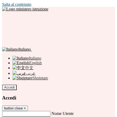
Salta al contenuto
Italiano
Italiano
English
中文
عربى
Shqiptare
Accedi
Accedi
button close
×
Nome Utente