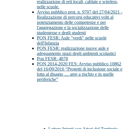
realizzazione di reti locali, cablate e wireless,
nelle scuole.
Avviso pubblico prot. n. 9707 del 27/04/2021 -
Realizzazione di percorsi educativi volti al
potenziamento delle competenze e per
l'aggregazione e la socializzazione delle
studentesse e degli studenti
PON FESR: Aule "verdi" nelle scuole
dell'Infanzia
PON FESR: realizzazione nuove aule e
adeguamento spazi degli ambienti scolastici
Pon FESR: 4878
PON 2014-2020 FES: Avviso pubblico 10862
del 16/09/2016 “Progetti di inclusione sociale e
lotta al disagio .... aree a rischio e in quelle
periferiche”
Lettere Intenti con Attori del Territorio