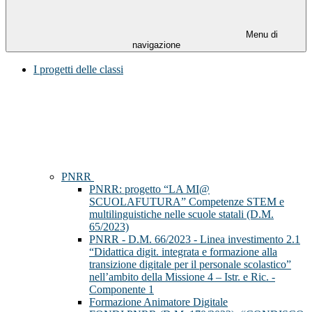
Menu di
navigazione
I progetti delle classi
PNRR
PNRR: progetto “LA MI@
SCUOLAFUTURA” Competenze STEM e
multilinguistiche nelle scuole statali (D.M.
65/2023)
PNRR - D.M. 66/2023 - Linea investimento 2.1
“Didattica digit. integrata e formazione alla
transizione digitale per il personale scolastico”
nell’ambito della Missione 4 – Istr. e Ric. -
Componente 1
Formazione Animatore Digitale