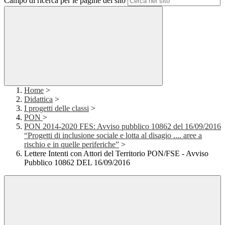
Campo di ricerca per le pagine del sito
Home
>
Didattica
>
I progetti delle classi
>
PON
>
PON 2014-2020 FES: Avviso pubblico 10862 del 16/09/2016
“Progetti di inclusione sociale e lotta al disagio .... aree a
rischio e in quelle periferiche”
>
Lettere Intenti con Attori del Territorio PON/FSE - Avviso
Pubblico 10862 DEL 16/09/2016