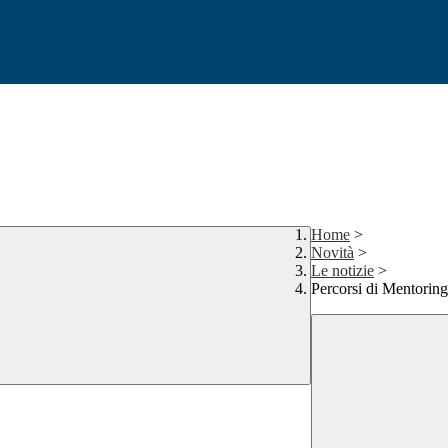
Home
>
Novità
>
Le notizie
>
Percorsi di Mentorin