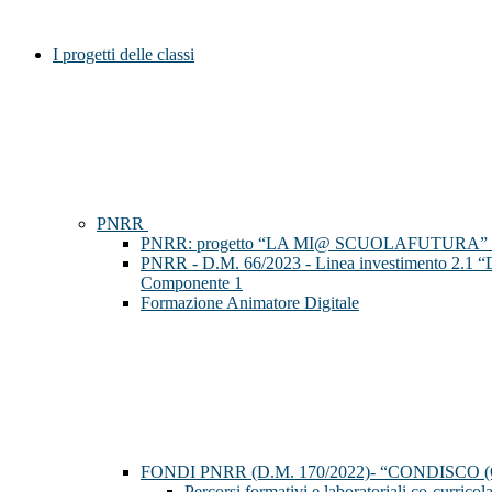
I progetti delle classi
PNRR
PNRR: progetto “LA MI@ SCUOLAFUTURA” Compet
PNRR - D.M. 66/2023 - Linea investimento 2.1 “Didatt
Componente 1
Formazione Animatore Digitale
FONDI PNRR (D.M. 170/2022)- “CONDISCO
Percorsi formativi e laboratoriali co-curricola