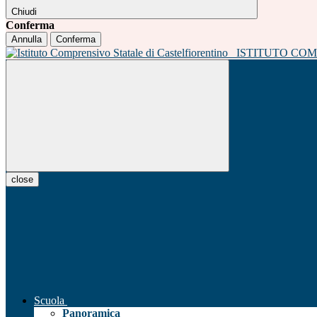
Chiudi
Conferma
Annulla
Conferma
ISTITUTO CO
close
Scuola
Panoramica