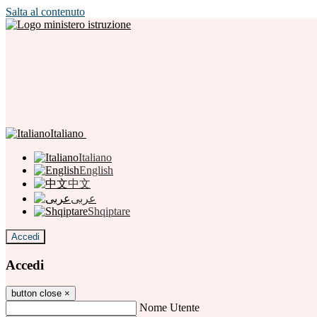
Salta al contenuto
Italiano
Italiano
English
中文
عربى
Shqiptare
Accedi
Accedi
button close
×
Nome Utente