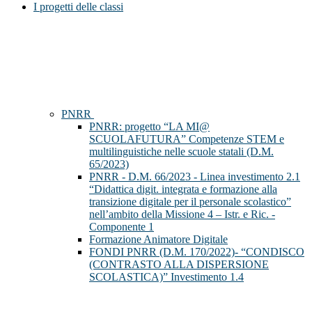
I progetti delle classi
PNRR
PNRR: progetto “LA MI@
SCUOLAFUTURA” Competenze STEM e
multilinguistiche nelle scuole statali (D.M.
65/2023)
PNRR - D.M. 66/2023 - Linea investimento 2.1
“Didattica digit. integrata e formazione alla
transizione digitale per il personale scolastico”
nell’ambito della Missione 4 – Istr. e Ric. -
Componente 1
Formazione Animatore Digitale
FONDI PNRR (D.M. 170/2022)- “CONDISCO
(CONTRASTO ALLA DISPERSIONE
SCOLASTICA)” Investimento 1.4