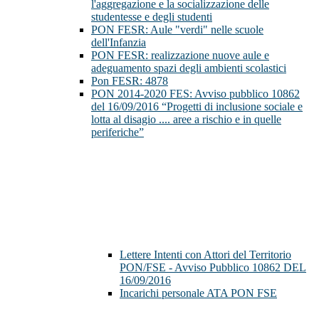
l'aggregazione e la socializzazione delle
studentesse e degli studenti
PON FESR: Aule "verdi" nelle scuole
dell'Infanzia
PON FESR: realizzazione nuove aule e
adeguamento spazi degli ambienti scolastici
Pon FESR: 4878
PON 2014-2020 FES: Avviso pubblico 10862
del 16/09/2016 “Progetti di inclusione sociale e
lotta al disagio .... aree a rischio e in quelle
periferiche”
Lettere Intenti con Attori del Territorio
PON/FSE - Avviso Pubblico 10862 DEL
16/09/2016
Incarichi personale ATA PON FSE