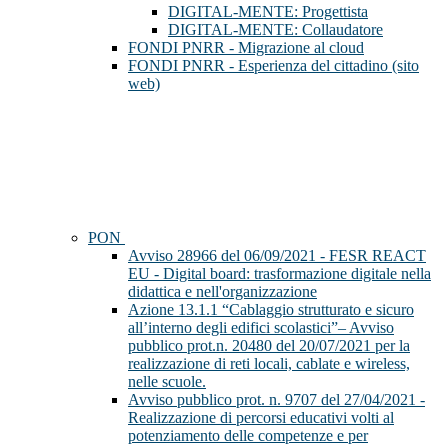
DIGITAL-MENTE: Progettista
DIGITAL-MENTE: Collaudatore
FONDI PNRR - Migrazione al cloud
FONDI PNRR - Esperienza del cittadino (sito
web)
PON
Avviso 28966 del 06/09/2021 - FESR REACT
EU - Digital board: trasformazione digitale nella
didattica e nell'organizzazione
Azione 13.1.1 “Cablaggio strutturato e sicuro
all’interno degli edifici scolastici”– Avviso
pubblico prot.n. 20480 del 20/07/2021 per la
realizzazione di reti locali, cablate e wireless,
nelle scuole.
Avviso pubblico prot. n. 9707 del 27/04/2021 -
Realizzazione di percorsi educativi volti al
potenziamento delle competenze e per