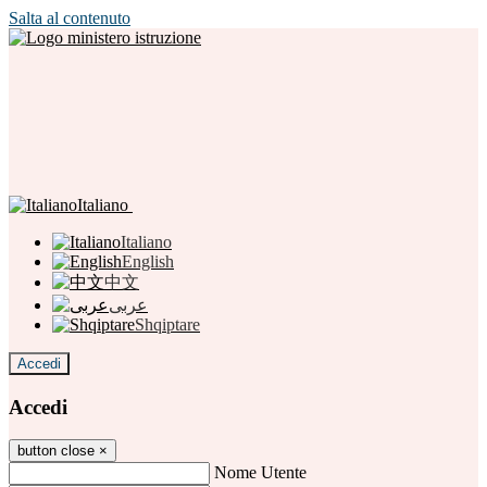
Salta al contenuto
Italiano
Italiano
English
中文
عربى
Shqiptare
Accedi
Accedi
button close
×
Nome Utente