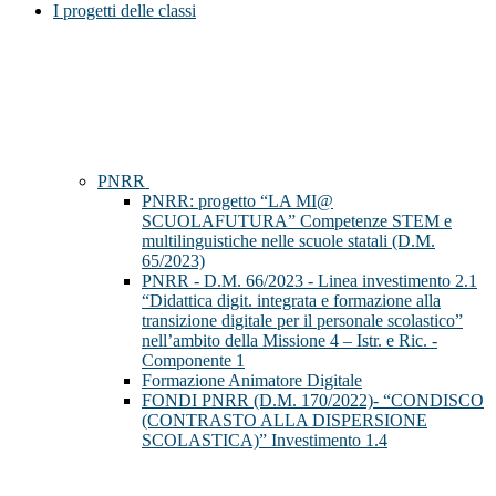
I progetti delle classi
PNRR
PNRR: progetto “LA MI@
SCUOLAFUTURA” Competenze STEM e
multilinguistiche nelle scuole statali (D.M.
65/2023)
PNRR - D.M. 66/2023 - Linea investimento 2.1
“Didattica digit. integrata e formazione alla
transizione digitale per il personale scolastico”
nell’ambito della Missione 4 – Istr. e Ric. -
Componente 1
Formazione Animatore Digitale
FONDI PNRR (D.M. 170/2022)- “CONDISCO
(CONTRASTO ALLA DISPERSIONE
SCOLASTICA)” Investimento 1.4