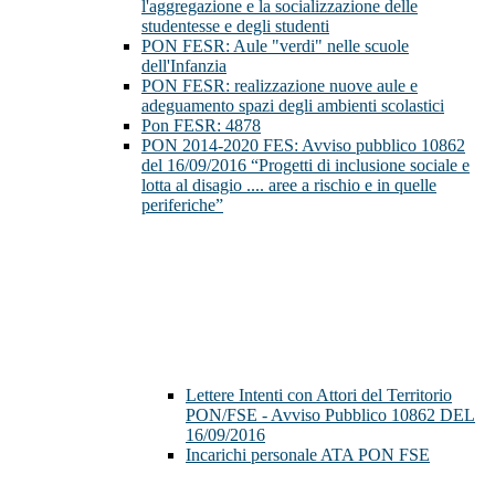
l'aggregazione e la socializzazione delle
studentesse e degli studenti
PON FESR: Aule "verdi" nelle scuole
dell'Infanzia
PON FESR: realizzazione nuove aule e
adeguamento spazi degli ambienti scolastici
Pon FESR: 4878
PON 2014-2020 FES: Avviso pubblico 10862
del 16/09/2016 “Progetti di inclusione sociale e
lotta al disagio .... aree a rischio e in quelle
periferiche”
Lettere Intenti con Attori del Territorio
PON/FSE - Avviso Pubblico 10862 DEL
16/09/2016
Incarichi personale ATA PON FSE