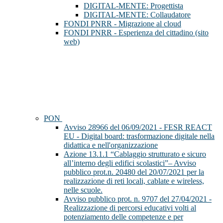
DIGITAL-MENTE: Progettista
DIGITAL-MENTE: Collaudatore
FONDI PNRR - Migrazione al cloud
FONDI PNRR - Esperienza del cittadino (sito
web)
PON
Avviso 28966 del 06/09/2021 - FESR REACT
EU - Digital board: trasformazione digitale nella
didattica e nell'organizzazione
Azione 13.1.1 “Cablaggio strutturato e sicuro
all’interno degli edifici scolastici”– Avviso
pubblico prot.n. 20480 del 20/07/2021 per la
realizzazione di reti locali, cablate e wireless,
nelle scuole.
Avviso pubblico prot. n. 9707 del 27/04/2021 -
Realizzazione di percorsi educativi volti al
potenziamento delle competenze e per