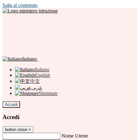
Salta al contenuto
Italiano
Italiano
English
中文
عربى
Shqiptare
Accedi
Accedi
button close
×
Nome Utente