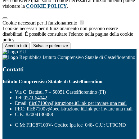
Per conoscere quali sono i cookie necessari al funzionamento potete
visionare la
COOKIE POLICY
.
Cookie necessari per il funzionamento
I cookie necessari per il funzionamento non possono essere
disabilitati. È possibile consultare l'elenco nella pagina della cookie
policy.
Accetta tutti
Salva le preferenze
Istituto Comprensivo Statale di Castelfiorentino
Contatti
Istituto Comprensivo Statale di Castelfiorentino
Via C. Battisti, 7 – 50051 Castelfiorentino (FI)
Tel:
0571 64042
Email:
fiic87100v@istruzione.it
Link per inviare una mail
PEC:
fiic87100v@pec.istruzione.it
Link per inviare una mail
C.F.: 82004130488
C.M: FIIC87100V- Codice Ipa icc_048- C.U: UF0CND