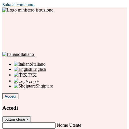
Salta al contenuto
Italiano
Italiano
English
中文
عربى
Shqiptare
Accedi
Accedi
button close
×
Nome Utente