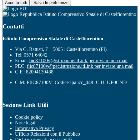
Accetta tutti
Salva le preferenze
Istituto Comprensivo Statale di Castelfiorentino
Contatti
Istituto Comprensivo Statale di Castelfiorentino
Via C. Battisti, 7 – 50051 Castelfiorentino (FI)
Tel:
0571 64042
Email:
fiic87100v@istruzione.it
Link per inviare una mail
PEC:
fiic87100v@pec.istruzione.it
Link per inviare una mail
C.F.: 82004130488
C.M: FIIC87100V- Codice Ipa icc_048- C.U: UF0CND
Sezione Link Utili
Cookie policy
Note legali
Informativa Privacy
Ufficio Relazioni con il Pubblico
Dichiarazione di accessibilità