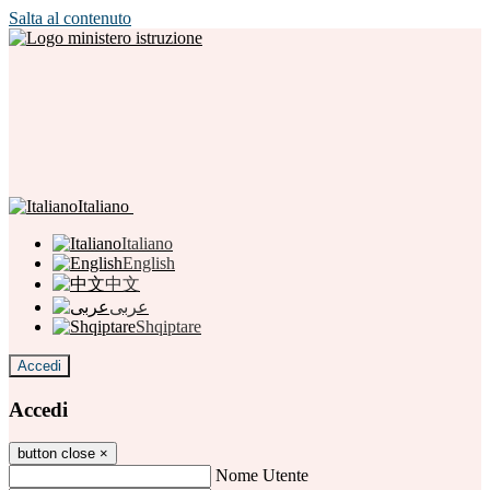
Salta al contenuto
Italiano
Italiano
English
中文
عربى
Shqiptare
Accedi
Accedi
button close
×
Nome Utente