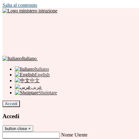
Salta al contenuto
Italiano
Italiano
English
中文
عربى
Shqiptare
Accedi
Accedi
button close
×
Nome Utente