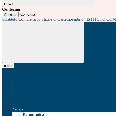
Chiudi
Conferma
Annulla
Conferma
ISTITUTO CO
close
Scuola
Panoramica