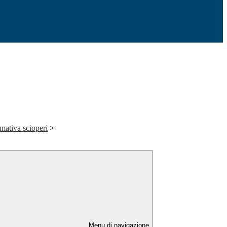
rmativa scioperi
>
Menu di navigazione