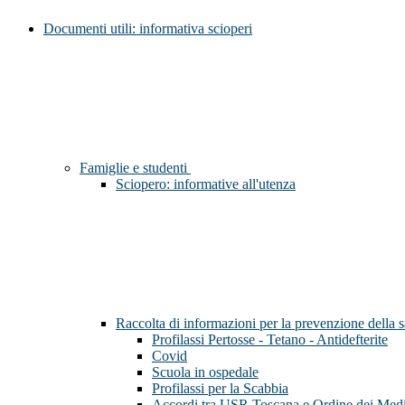
Documenti utili: informativa scioperi
Famiglie e studenti
Sciopero: informative all'utenza
Raccolta di informazioni per la prevenzione della 
Profilassi Pertosse - Tetano - Antidefterite
Covid
Scuola in ospedale
Profilassi per la Scabbia
Accordi tra USR Toscana e Ordine dei Medi