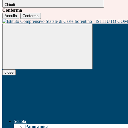
Chiudi
Conferma
Annulla
Conferma
ISTITUTO CO
close
Scuola
Panoramica