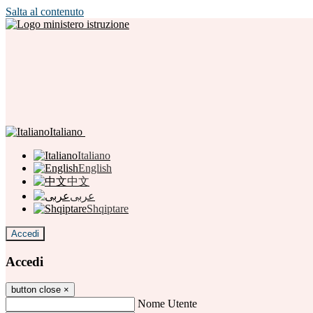
Salta al contenuto
Italiano
Italiano
English
中文
عربى
Shqiptare
Accedi
Accedi
button close
×
Nome Utente