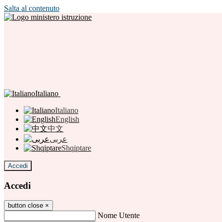
Salta al contenuto
Italiano
Italiano
English
中文
عربى
Shqiptare
Accedi
Accedi
button close
×
Nome Utente