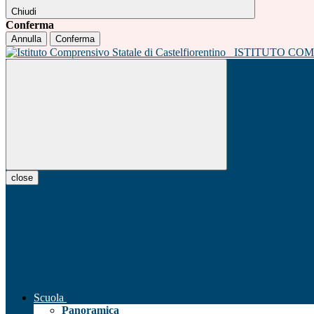
Chiudi
Conferma
Annulla
Conferma
ISTITUTO CO
close
Scuola
Panoramica