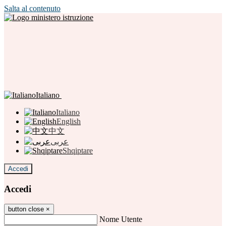
Salta al contenuto
Italiano
Italiano
English
中文
عربى
Shqiptare
Accedi
Accedi
button close
×
Nome Utente