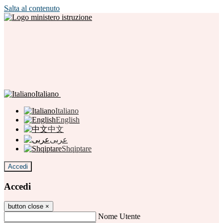
Salta al contenuto
Italiano
Italiano
English
中文
عربى
Shqiptare
Accedi
Accedi
button close
×
Nome Utente