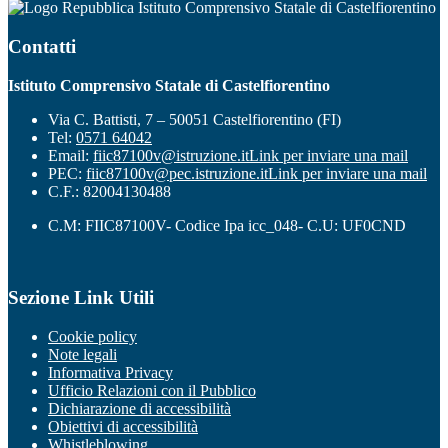
Istituto Comprensivo Statale di Castelfiorentino
Contatti
Istituto Comprensivo Statale di Castelfiorentino
Via C. Battisti, 7 – 50051 Castelfiorentino (FI)
Tel:
0571 64042
Email:
fiic87100v@istruzione.it
Link per inviare una mail
PEC:
fiic87100v@pec.istruzione.it
Link per inviare una mail
C.F.: 82004130488
C.M: FIIC87100V- Codice Ipa icc_048- C.U: UF0CND
Sezione Link Utili
Cookie policy
Note legali
Informativa Privacy
Ufficio Relazioni con il Pubblico
Dichiarazione di accessibilità
Obiettivi di accessibilità
Whistleblowing