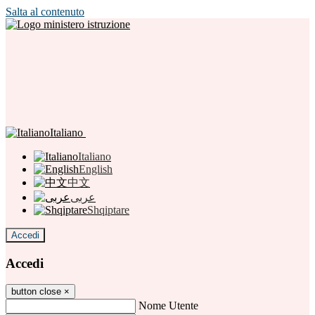
Salta al contenuto
Italiano
Italiano
English
中文
عربى
Shqiptare
Accedi
Accedi
button close
×
Nome Utente