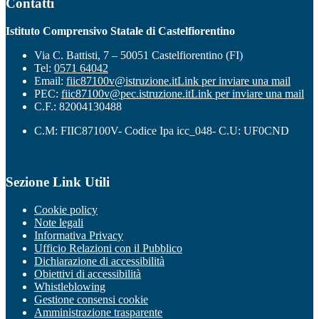
Contatti
Istituto Comprensivo Statale di Castelfiorentino
Via C. Battisti, 7 – 50051 Castelfiorentino (FI)
Tel:
0571 64042
Email:
fiic87100v@istruzione.it
Link per inviare una mail
PEC:
fiic87100v@pec.istruzione.it
Link per inviare una mail
C.F.: 82004130488
C.M: FIIC87100V- Codice Ipa icc_048- C.U: UF0CND
Sezione Link Utili
Cookie policy
Note legali
Informativa Privacy
Ufficio Relazioni con il Pubblico
Dichiarazione di accessibilità
Obiettivi di accessibilità
Whistleblowing
Gestione consensi cookie
Amministrazione trasparente