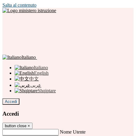
Salta al contenuto
Italiano
Italiano
English
中文
عربى
Shqiptare
Accedi
Accedi
button close
×
Nome Utente