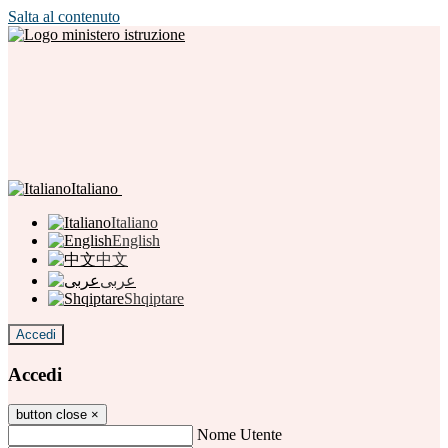
Salta al contenuto
Italiano
Italiano
English
中文
عربى
Shqiptare
Accedi
Accedi
button close
×
Nome Utente