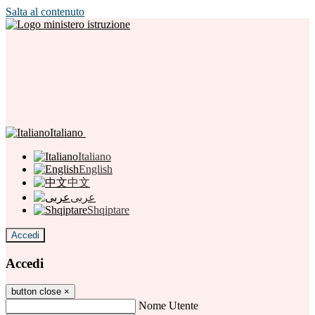
Salta al contenuto
Italiano
Italiano
English
中文
عربى
Shqiptare
Accedi
Accedi
button close
×
Nome Utente