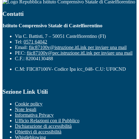
Istituto Comprensivo Statale di Castelfiorentino
Contatti
Istituto Comprensivo Statale di Castelfiorentino
Via C. Battisti, 7 – 50051 Castelfiorentino (FI)
Tel:
0571 64042
Email:
fiic87100v@istruzione.it
Link per inviare una mail
PEC:
fiic87100v@pec.istruzione.it
Link per inviare una mail
C.F.: 82004130488
C.M: FIIC87100V- Codice Ipa icc_048- C.U: UF0CND
Sezione Link Utili
Cookie policy
Note legali
Informativa Privacy
Ufficio Relazioni con il Pubblico
Dichiarazione di accessibilità
Obiettivi di accessibilità
Whistleblowing