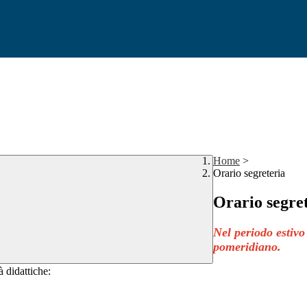
Home
>
Orario segreteria
Orario segre
Nel periodo estivo
pomeridiano.
 didattiche: