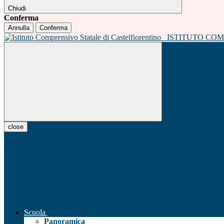
Chiudi
Conferma
Annulla
Conferma
ISTITUTO CO
close
Scuola
Panoramica