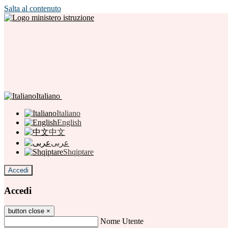
Salta al contenuto
Italiano
Italiano
English
中文
عربى
Shqiptare
Accedi
Accedi
button close
×
Nome Utente