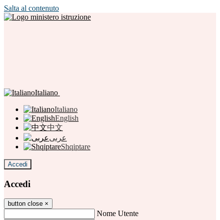
Salta al contenuto
Italiano
Italiano
English
中文
عربى
Shqiptare
Accedi
Accedi
button close
×
Nome Utente