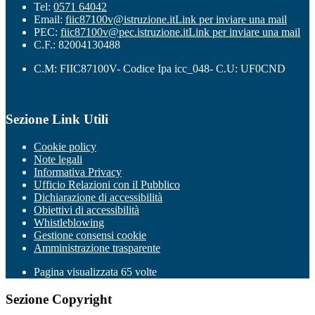
Tel:
0571 64042
Email:
fiic87100v@istruzione.it
Link per inviare una mail
PEC:
fiic87100v@pec.istruzione.it
Link per inviare una mail
C.F.: 82004130488
C.M: FIIC87100V- Codice Ipa icc_048- C.U: UF0CND
Sezione Link Utili
Cookie policy
Note legali
Informativa Privacy
Ufficio Relazioni con il Pubblico
Dichiarazione di accessibilità
Obiettivi di accessibilità
Whistleblowing
Gestione consensi cookie
Amministrazione trasparente
Pagina visualizzata
65
volte
Sezione Copyright