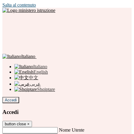
Salta al contenuto
Italiano
Italiano
English
中文
عربى
Shqiptare
Accedi
Accedi
button close
×
Nome Utente