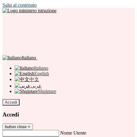
Salta al contenuto
Italiano
Italiano
English
中文
عربى
Shqiptare
Accedi
Accedi
button close
×
Nome Utente