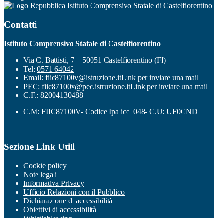
Istituto Comprensivo Statale di Castelfiorentino
Contatti
Istituto Comprensivo Statale di Castelfiorentino
Via C. Battisti, 7 – 50051 Castelfiorentino (FI)
Tel:
0571 64042
Email:
fiic87100v@istruzione.it
Link per inviare una mail
PEC:
fiic87100v@pec.istruzione.it
Link per inviare una mail
C.F.: 82004130488
C.M: FIIC87100V- Codice Ipa icc_048- C.U: UF0CND
Sezione Link Utili
Cookie policy
Note legali
Informativa Privacy
Ufficio Relazioni con il Pubblico
Dichiarazione di accessibilità
Obiettivi di accessibilità