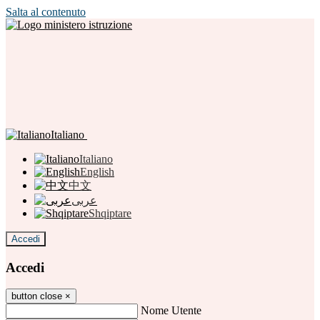
Salta al contenuto
Italiano
Italiano
English
中文
عربى
Shqiptare
Accedi
Accedi
button close
×
Nome Utente