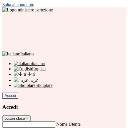
Salta al contenuto
Italiano
Italiano
English
中文
عربى
Shqiptare
Accedi
Accedi
button close
×
Nome Utente