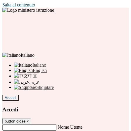
Salta al contenuto
Italiano
Italiano
English
中文
عربى
Shqiptare
Accedi
Accedi
button close
×
Nome Utente