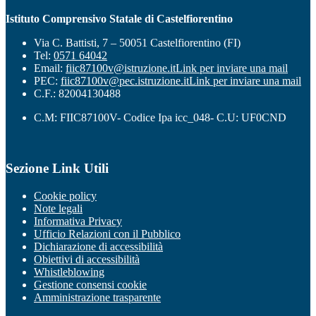
Istituto Comprensivo Statale di Castelfiorentino
Via C. Battisti, 7 – 50051 Castelfiorentino (FI)
Tel:
0571 64042
Email:
fiic87100v@istruzione.it
Link per inviare una mail
PEC:
fiic87100v@pec.istruzione.it
Link per inviare una mail
C.F.: 82004130488
C.M: FIIC87100V- Codice Ipa icc_048- C.U: UF0CND
Sezione Link Utili
Cookie policy
Note legali
Informativa Privacy
Ufficio Relazioni con il Pubblico
Dichiarazione di accessibilità
Obiettivi di accessibilità
Whistleblowing
Gestione consensi cookie
Amministrazione trasparente