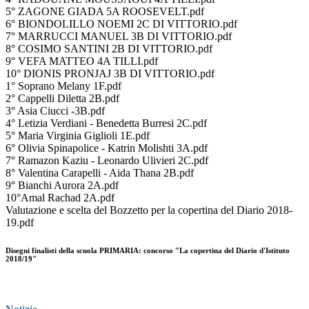
5° ZAGONE GIADA 5A ROOSEVELT.pdf
6° BIONDOLILLO NOEMI 2C DI VITTORIO.pdf
7° MARRUCCI MANUEL 3B DI VITTORIO.pdf
8° COSIMO SANTINI 2B DI VITTORIO.pdf
9° VEFA MATTEO 4A TILLI.pdf
10° DIONIS PRONJAJ 3B DI VITTORIO.pdf
1° Soprano Melany 1F.pdf
2° Cappelli Diletta 2B.pdf
3° Asia Ciucci -3B.pdf
4° Letizia Verdiani - Benedetta Burresi 2C.pdf
5° Maria Virginia Giglioli 1E.pdf
6° Olivia Spinapolice - Katrin Molishti 3A.pdf
7° Ramazon Kaziu - Leonardo Ulivieri 2C.pdf
8° Valentina Carapelli - Aida Thana 2B.pdf
9° Bianchi Aurora 2A.pdf
10°Amal Rachad 2A.pdf
Valutazione e scelta del Bozzetto per la copertina del Diario 2018-
19.pdf
Disegni finalisti della scuola PRIMARIA: concorso "La copertina del Diario d'Istituto
2018/19"