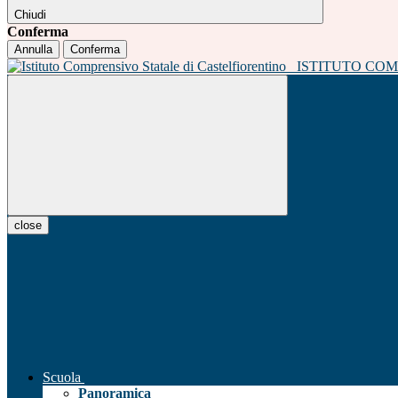
Chiudi
Conferma
Annulla
Conferma
ISTITUTO CO
close
Scuola
Panoramica