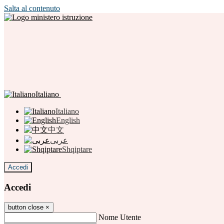
Salta al contenuto
Italiano
Italiano
English
中文
عربى
Shqiptare
Accedi
Accedi
button close
×
Nome Utente