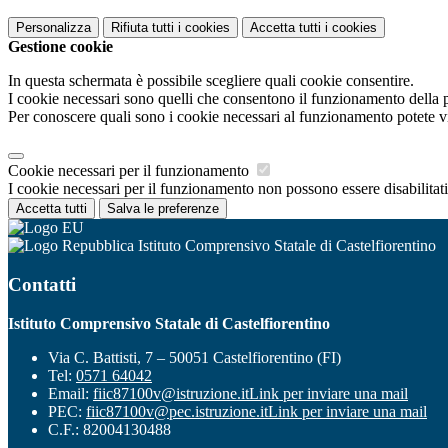
Personalizza
Rifiuta tutti
i cookies
Accetta tutti
i cookies
Gestione cookie
In questa schermata è possibile scegliere quali cookie consentire.
I cookie necessari sono quelli che consentono il funzionamento della pi
Per conoscere quali sono i cookie necessari al funzionamento potete v
Cookie necessari per il funzionamento
I cookie necessari per il funzionamento non possono essere disabilitati.
Accetta tutti
Salva le preferenze
Istituto Comprensivo Statale di Castelfiorentino
Contatti
Istituto Comprensivo Statale di Castelfiorentino
Via C. Battisti, 7 – 50051 Castelfiorentino (FI)
Tel:
0571 64042
Email:
fiic87100v@istruzione.it
Link per inviare una mail
PEC:
fiic87100v@pec.istruzione.it
Link per inviare una mail
C.F.: 82004130488