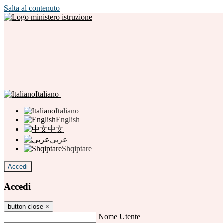
Salta al contenuto
Italiano
Italiano
English
中文
عربى
Shqiptare
Accedi
Accedi
button close
×
Nome Utente