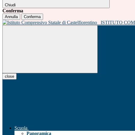
Chiudi
Conferma
Annulla
Conferma
ISTITUTO CO
close
Scuola
Panoramica