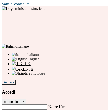
Salta al contenuto
Italiano
Italiano
English
中文
عربى
Shqiptare
Accedi
Accedi
button close
×
Nome Utente