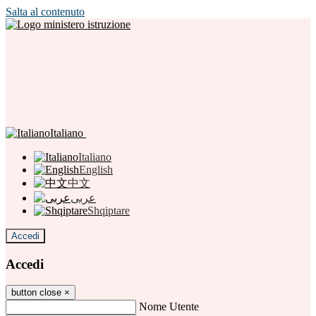
Salta al contenuto
Italiano
Italiano
English
中文
عربى
Shqiptare
Accedi
Accedi
button close
×
Nome Utente