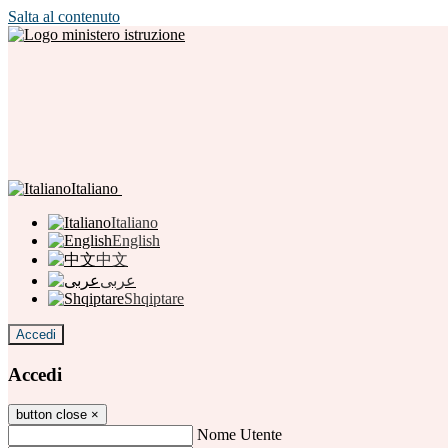
Salta al contenuto
Italiano
Italiano
English
中文
عربى
Shqiptare
Accedi
Accedi
button close
×
Nome Utente