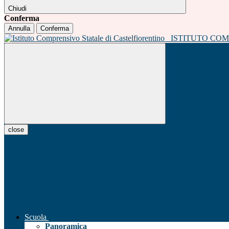
Chiudi
Conferma
Annulla
Conferma
ISTITUTO CO
close
Scuola
Panoramica