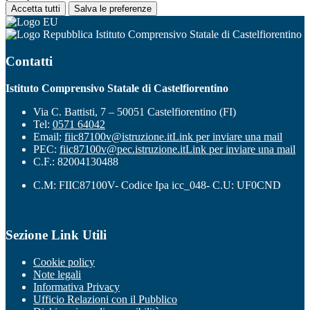
Accetta tutti
Salva le preferenze
Istituto Comprensivo Statale di Castelfiorentino
Contatti
Istituto Comprensivo Statale di Castelfiorentino
Via C. Battisti, 7 – 50051 Castelfiorentino (FI)
Tel:
0571 64042
Email:
fiic87100v@istruzione.it
Link per inviare una mail
PEC:
fiic87100v@pec.istruzione.it
Link per inviare una mail
C.F.: 82004130488
C.M: FIIC87100V- Codice Ipa icc_048- C.U: UF0CND
Sezione Link Utili
Cookie policy
Note legali
Informativa Privacy
Ufficio Relazioni con il Pubblico