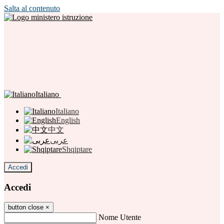
Salta al contenuto
Italiano
Italiano
English
中文
عربى
Shqiptare
Accedi
Accedi
button close
×
Nome Utente