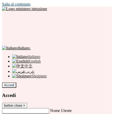
Salta al contenuto
Italiano
Italiano
English
中文
عربى
Shqiptare
Accedi
Accedi
button close
×
Nome Utente