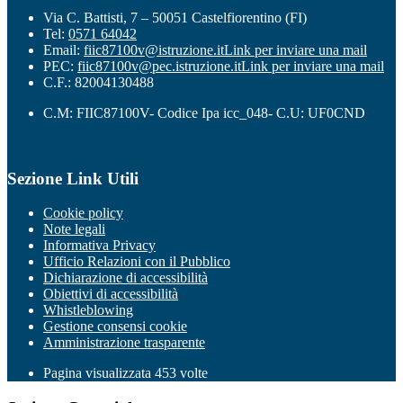
Via C. Battisti, 7 – 50051 Castelfiorentino (FI)
Tel:
0571 64042
Email:
fiic87100v@istruzione.it
Link per inviare una mail
PEC:
fiic87100v@pec.istruzione.it
Link per inviare una mail
C.F.: 82004130488
C.M: FIIC87100V- Codice Ipa icc_048- C.U: UF0CND
Sezione Link Utili
Cookie policy
Note legali
Informativa Privacy
Ufficio Relazioni con il Pubblico
Dichiarazione di accessibilità
Obiettivi di accessibilità
Whistleblowing
Gestione consensi cookie
Amministrazione trasparente
Pagina visualizzata
453
volte